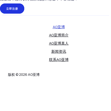
立即注册
AG亚博
AG亚博简介
AG亚博真人
新闻资讯
联系AG亚博
版权 © 2026 AG亚博