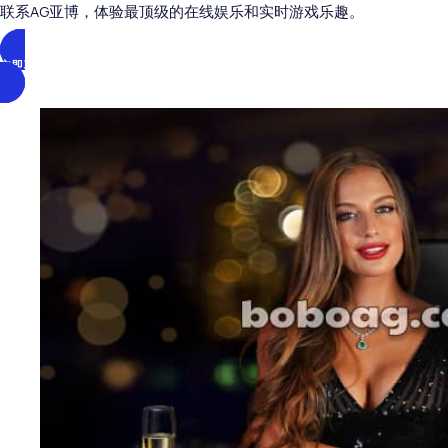
联系AG亚博，体验最顶级的在线娱乐和实时游戏乐趣。
立即联系