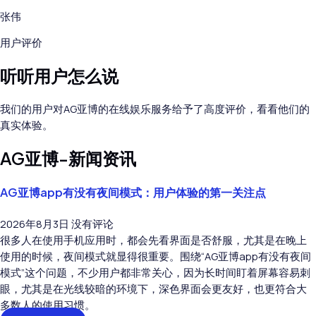
张伟
用户评价
听听用户怎么说
我们的用户对AG亚博的在线娱乐服务给予了高度评价，看看他们的
真实体验。
AG亚博-新闻资讯
AG亚博app有没有夜间模式：用户体验的第一关注点
2026年8月3日
没有评论
很多人在使用手机应用时，都会先看界面是否舒服，尤其是在晚上
使用的时候，夜间模式就显得很重要。围绕“AG亚博app有没有夜间
模式”这个问题，不少用户都非常关心，因为长时间盯着屏幕容易刺
眼，尤其是在光线较暗的环境下，深色界面会更友好，也更符合大
多数人的使用习惯。