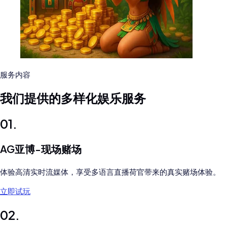
服务内容
我们提供的多样化娱乐服务
01.
AG亚博-现场赌场
体验高清实时流媒体，享受多语言直播荷官带来的真实赌场体验。
立即试玩
02.