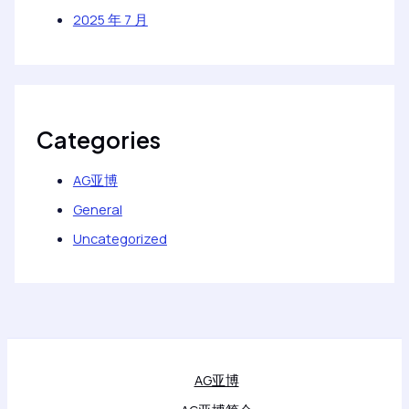
2025 年 7 月
Categories
AG亚博
General
Uncategorized
AG亚博