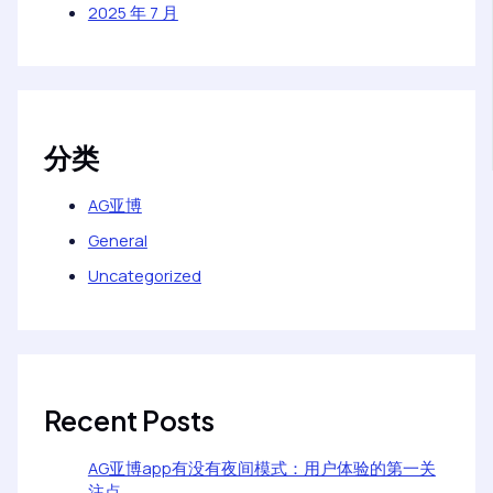
2025 年 7 月
分类
AG亚博
General
Uncategorized
Recent Posts
AG亚博app有没有夜间模式：用户体验的第一关
注点