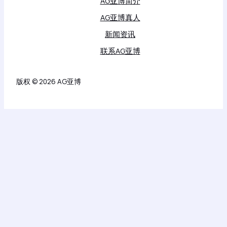
AG亚博简介
AG亚博真人
新闻资讯
联系AG亚博
版权 © 2026 AG亚博