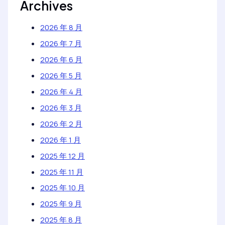
Archives
2026 年 8 月
2026 年 7 月
2026 年 6 月
2026 年 5 月
2026 年 4 月
2026 年 3 月
2026 年 2 月
2026 年 1 月
2025 年 12 月
2025 年 11 月
2025 年 10 月
2025 年 9 月
2025 年 8 月