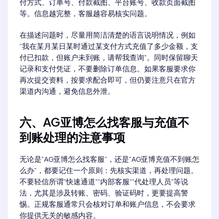
付方式、订单号、付款截图、平台账号、收款页面截图
等。信息越完整，客服越容易核实问题。
在描述问题时，尽量用简洁清楚的语言说明情况，例如
“我在某月某日某时通过某支付方式充值了多少金额，支
付已扣款，但账户未到账，请帮我查询”。同时保留聊天
记录和支付凭证，不要删除订单信息。如果客服要求你
再次提交资料，按要求配合即可，但仍要注意只在官方
渠道内沟通，避免信息外泄。
六、AG亚博怎么找客服与充值不
到账处理的注意事项
无论是“AG亚博怎么找客服”，还是“AG亚博充值不到账怎
么办”，都要记住一个原则：先核实渠道，再处理问题。
不要轻信所谓“快速通道”“内部客服”“代处理人员”等说
法，尤其是涉及转账、密码、验证码时，更要提高警
惕。正规客服通常只会核对订单和账户信息，不会要求
你提供无关的敏感内容。