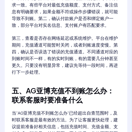
求一致。有些平台对最低充值额度、支付方式、备注信
息有明确要求，如果金额不符或操作步骤错误，就可能
导致不到账。第二，确认付款账户是否和绑定账户一
致，部分平台对实名信息、支付账户有匹配要求。
第三，查看是否存在网络延迟或系统维护。平台在维护
期间，充值通道可能暂时关闭，或者到账速度变慢。第
四，确认是否误选了错误的充值通道。不同通道对应的
到账时间不一样，有的实时到账，有的需要几分钟甚至
更久。只要没有明显异常，建议先等待一段时间，再进
行下一步处理。
五、AG亚博充值不到账怎么办：
联系客服时要准备什么
当“AG亚博充值不到账怎么办”已经超出自查范围时，及
时联系客服是最有效的方法。为了让客服更快处理，建
议提前准备好相关信息，包括充值时间、充值金额、支