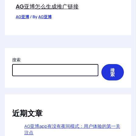
AG亚博怎么生成推广链接
AG亚博
/ By
AG亚博
搜索
搜
索
近期文章
AG亚博app有没有夜间模式：用户体验的第一关
注点