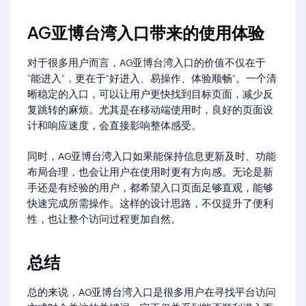
AG亚博台湾入口带来的使用体验
对于很多用户而言，AG亚博台湾入口的价值不仅在于
“能进入”，更在于“好进入、易操作、体验顺畅”。一个清
晰稳定的入口，可以让用户更快找到目标页面，减少反
复跳转的麻烦。尤其是在移动端使用时，良好的页面设
计和响应速度，会直接影响整体感受。
同时，AG亚博台湾入口如果能保持信息更新及时、功能
布局合理，也会让用户在使用时更有方向感。无论是新
手还是有经验的用户，都希望入口页面足够直观，能够
快速完成所需操作。这样的设计思路，不仅提升了便利
性，也让整个访问过程更加自然。
总结
总的来说，AG亚博台湾入口是很多用户在寻找平台访问