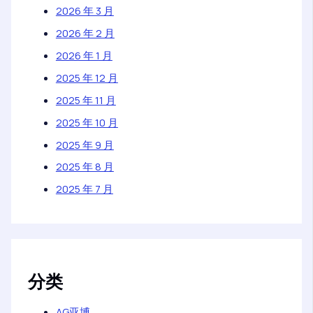
2026 年 3 月
2026 年 2 月
2026 年 1 月
2025 年 12 月
2025 年 11 月
2025 年 10 月
2025 年 9 月
2025 年 8 月
2025 年 7 月
分类
AG亚博