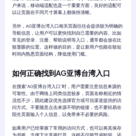
户来说，移动端适配也是一个重要方面，良好的适配可
以让页面在不同尺寸屏幕上都保持清晰。
另外，AG亚博台湾入口相关页面往往会提供较为明确的
导航信息，让用户可以更快找到自己需要的内容。比如
常见的登录、注册、帮助说明等入口，通常都会放在比
较显眼的位置。这样做的目的，是让新用户也能在较短
时间内熟悉页面结构，降低使用门槛。
如何正确找到AG亚博台湾入口
在搜索“AG亚博台湾入口”时，用户需要注意信息来源的
可靠性。由于网络上同类信息较多，页面名称相近的情
况也不少，因此建议优先选择官方或可信渠道提供的访
问方式。不要随意点击来源不明的链接，也不要轻易在
陌生页面输入个人信息，以免带来不必要的风险。
如果用户已经掌握了常用的访问方式，也可以将其保存
为书签，方便下次直接打开。这样不仅能节省时间，还