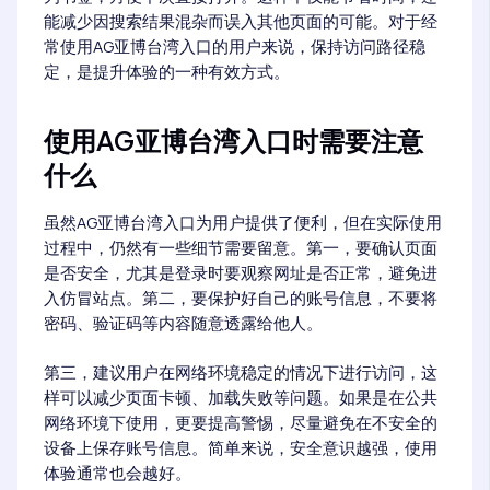
能减少因搜索结果混杂而误入其他页面的可能。对于经
常使用AG亚博台湾入口的用户来说，保持访问路径稳
定，是提升体验的一种有效方式。
使用AG亚博台湾入口时需要注意
什么
虽然AG亚博台湾入口为用户提供了便利，但在实际使用
过程中，仍然有一些细节需要留意。第一，要确认页面
是否安全，尤其是登录时要观察网址是否正常，避免进
入仿冒站点。第二，要保护好自己的账号信息，不要将
密码、验证码等内容随意透露给他人。
第三，建议用户在网络环境稳定的情况下进行访问，这
样可以减少页面卡顿、加载失败等问题。如果是在公共
网络环境下使用，更要提高警惕，尽量避免在不安全的
设备上保存账号信息。简单来说，安全意识越强，使用
体验通常也会越好。