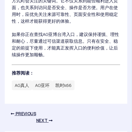
方式时会关注的关键词。它不仅关系到能否顺利进入页
面，也关系到访问是否安全、操作是否方便。用户在使
用时，应优先关注来源可靠性、页面安全性和使用稳定
性，这样才能获得更好的体验。
如果你正在查找AG亚博台湾入口，建议保持谨慎、理性
和耐心，尽量通过可信渠道获取信息。只有在安全、稳
定的前提下使用，才能真正发挥入口的便利价值，让后
续操作更加顺畅。
推荐阅读：
AG真人
AG亚环
凯时k66
PREVIOUS
NEXT