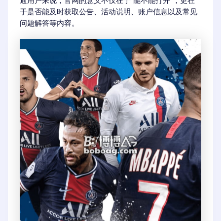
于是否能及时获取公告、活动说明、账户信息以及常见
问题解答等内容。