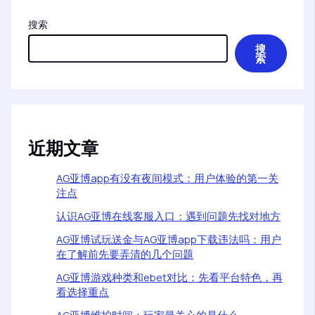
搜索
搜
索
近期文章
AG亚博app有没有夜间模式：用户体验的第一关
注点
认识AG亚博在线客服入口：遇到问题先找对地方
AG亚博试玩送金与AG亚博app下载违法吗：用户
在了解前先要弄清的几个问题
AG亚博游戏种类和ebet对比：先看平台特色，再
看选择重点