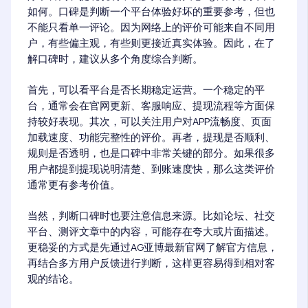
如何。口碑是判断一个平台体验好坏的重要参考，但也
不能只看单一评论。因为网络上的评价可能来自不同用
户，有些偏主观，有些则更接近真实体验。因此，在了
解口碑时，建议从多个角度综合判断。
首先，可以看平台是否长期稳定运营。一个稳定的平
台，通常会在官网更新、客服响应、提现流程等方面保
持较好表现。其次，可以关注用户对APP流畅度、页面
加载速度、功能完整性的评价。再者，提现是否顺利、
规则是否透明，也是口碑中非常关键的部分。如果很多
用户都提到提现说明清楚、到账速度快，那么这类评价
通常更有参考价值。
当然，判断口碑时也要注意信息来源。比如论坛、社交
平台、测评文章中的内容，可能存在夸大或片面描述。
更稳妥的方式是先通过AG亚博最新官网了解官方信息，
再结合多方用户反馈进行判断，这样更容易得到相对客
观的结论。