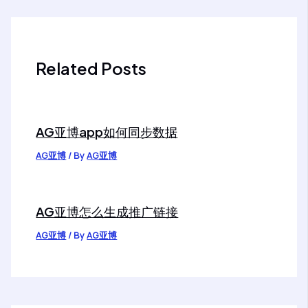
Related Posts
AG亚博app如何同步数据
AG亚博
/ By
AG亚博
AG亚博怎么生成推广链接
AG亚博
/ By
AG亚博