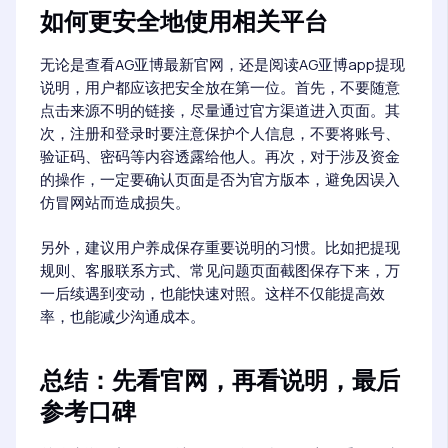
如何更安全地使用相关平台
无论是查看AG亚博最新官网，还是阅读AG亚博app提现
说明，用户都应该把安全放在第一位。首先，不要随意
点击来源不明的链接，尽量通过官方渠道进入页面。其
次，注册和登录时要注意保护个人信息，不要将账号、
验证码、密码等内容透露给他人。再次，对于涉及资金
的操作，一定要确认页面是否为官方版本，避免因误入
仿冒网站而造成损失。
另外，建议用户养成保存重要说明的习惯。比如把提现
规则、客服联系方式、常见问题页面截图保存下来，万
一后续遇到变动，也能快速对照。这样不仅能提高效
率，也能减少沟通成本。
总结：先看官网，再看说明，最后
参考口碑