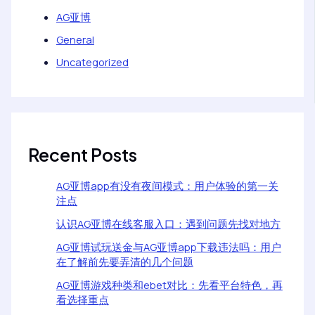
AG亚博
General
Uncategorized
Recent Posts
AG亚博app有没有夜间模式：用户体验的第一关
注点
认识AG亚博在线客服入口：遇到问题先找对地方
AG亚博试玩送金与AG亚博app下载违法吗：用户
在了解前先要弄清的几个问题
AG亚博游戏种类和ebet对比：先看平台特色，再
看选择重点