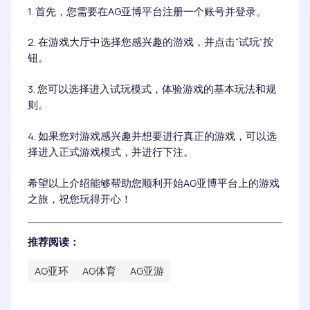
1. 首先，您需要在AG亚博平台注册一个账号并登录。
2. 在游戏大厅中选择您感兴趣的游戏，并点击“试玩”按
钮。
3. 您可以选择进入试玩模式，体验游戏的基本玩法和规
则。
4. 如果您对游戏感兴趣并想要进行真正的游戏，可以选
择进入正式游戏模式，并进行下注。
希望以上介绍能够帮助您顺利开始AG亚博平台上的游戏
之旅，祝您玩得开心！
推荐阅读：
AG亚环
AG体育
AG亚游