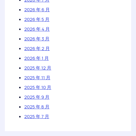
2026 年 6 月
2026 年 5 月
2026 年 4 月
2026 年 3 月
2026 年 2 月
2026 年 1 月
2025 年 12 月
2025 年 11 月
2025 年 10 月
2025 年 9 月
2025 年 8 月
2025 年 7 月