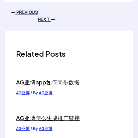
PREVIOUS
NEXT
Related Posts
AG亚博app如何同步数据
AG亚博
/ By
AG亚博
AG亚博怎么生成推广链接
AG亚博
/ By
AG亚博