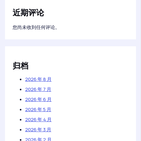
近期评论
您尚未收到任何评论。
归档
2026 年 8 月
2026 年 7 月
2026 年 6 月
2026 年 5 月
2026 年 4 月
2026 年 3 月
2026 年 2 月