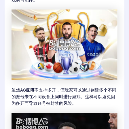
虽然
AG亚博
不支持多开，但玩家可以通过创建多个不同
的账号来在不同设备上同时进行游戏。这样可以避免因
为多开而导致账号被封禁的风险。