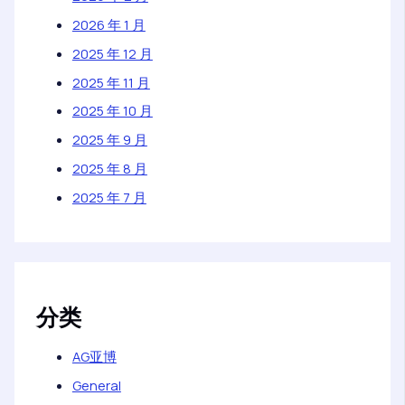
2026 年 1 月
2025 年 12 月
2025 年 11 月
2025 年 10 月
2025 年 9 月
2025 年 8 月
2025 年 7 月
分类
AG亚博
General