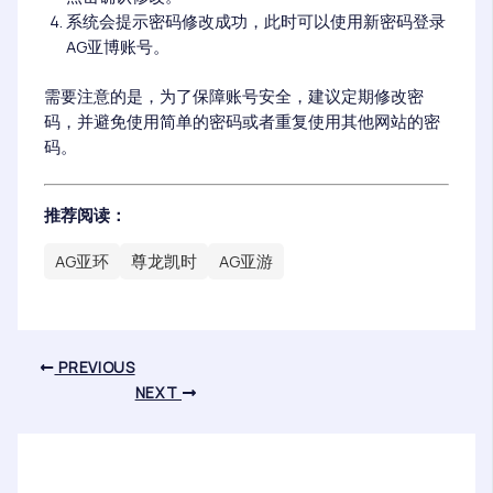
系统会提示密码修改成功，此时可以使用新密码登录
AG亚博账号。
需要注意的是，为了保障账号安全，建议定期修改密
码，并避免使用简单的密码或者重复使用其他网站的密
码。
推荐阅读：
AG亚环
尊龙凯时
AG亚游
PREVIOUS
NEXT