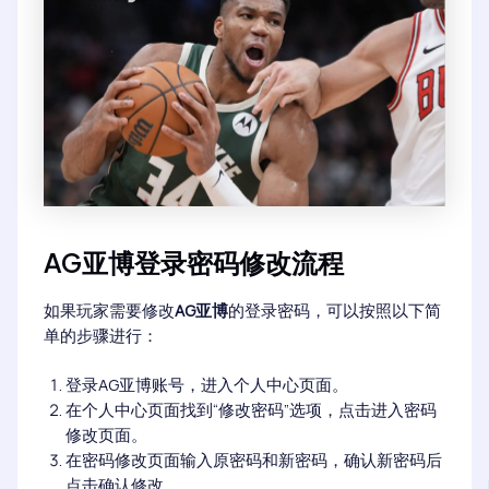
AG亚博登录密码修改流程
如果玩家需要修改
AG亚博
的登录密码，可以按照以下简
单的步骤进行：
登录AG亚博账号，进入个人中心页面。
在个人中心页面找到“修改密码”选项，点击进入密码
修改页面。
在密码修改页面输入原密码和新密码，确认新密码后
点击确认修改。