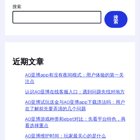
搜索
搜
索
近期文章
AG亚博app有没有夜间模式：用户体验的第一关
注点
认识AG亚博在线客服入口：遇到问题先找对地方
AG亚博试玩送金与AG亚博app下载违法吗：用户
在了解前先要弄清的几个问题
AG亚博游戏种类和ebet对比：先看平台特色，再
看选择重点
AG亚博维护时间：玩家最关心的是什么