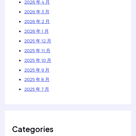
2026 年 4 月
2026 年 3 月
2026 年 2 月
2026 年 1 月
2025 年 12 月
2025 年 11 月
2025 年 10 月
2025 年 9 月
2025 年 8 月
2025 年 7 月
Categories