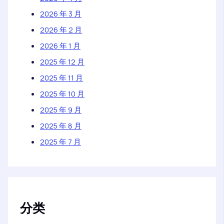
2026 年 3 月
2026 年 2 月
2026 年 1 月
2025 年 12 月
2025 年 11 月
2025 年 10 月
2025 年 9 月
2025 年 8 月
2025 年 7 月
分类