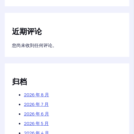
近期评论
您尚未收到任何评论。
归档
2026 年 8 月
2026 年 7 月
2026 年 6 月
2026 年 5 月
2026 年 4 月