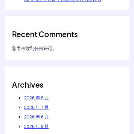
Recent Comments
您尚未收到任何评论。
Archives
2026 年 8 月
2026 年 7 月
2026 年 6 月
2026 年 5 月