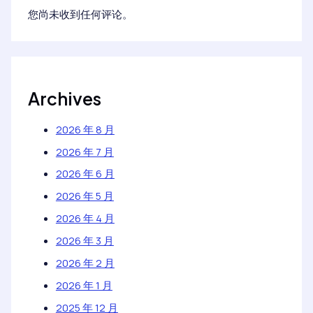
您尚未收到任何评论。
Archives
2026 年 8 月
2026 年 7 月
2026 年 6 月
2026 年 5 月
2026 年 4 月
2026 年 3 月
2026 年 2 月
2026 年 1 月
2025 年 12 月