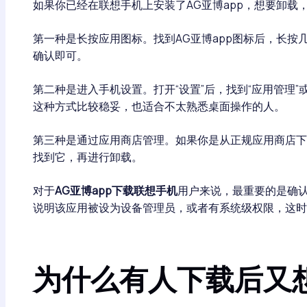
如果你已经在联想手机上安装了AG亚博app，想要卸载
第一种是长按应用图标。找到AG亚博app图标后，长按几
确认即可。
第二种是进入手机设置。打开“设置”后，找到“应用管理”或
这种方式比较稳妥，也适合不太熟悉桌面操作的人。
第三种是通过应用商店管理。如果你是从正规应用商店下载
找到它，再进行卸载。
对于
AG亚博app下载联想手机
用户来说，最重要的是确
说明该应用被设为设备管理员，或者有系统级权限，这时
为什么有人下载后又想