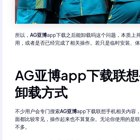
所以，
AG亚博
app下载之后能卸载吗这个问题，本质上
用，或者是否已经完成了相关操作。若只是临时安装、体
AG亚博app下载联
卸载方式
不少用户会专门搜索
AG亚博
app下载联想手机相关内容
面都比较常见，操作起来也不算复杂。无论你使用的是联
不多。