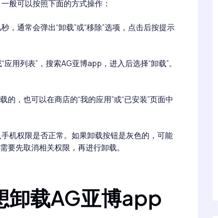
，一般可以按照下面的方式操作：
秒，通常会弹出“卸载”或“移除”选项，点击后按提示
“应用列表”，搜索AG亚博app，进入后选择“卸载”。
的，也可以在商店的“我的应用”或“已安装”页面中
认手机权限是否正常。如果卸载按钮是灰色的，可能
需要先取消相关权限，再进行卸载。
卸载AG亚博app