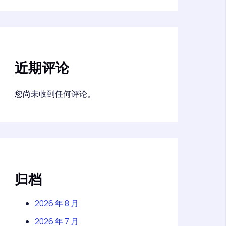
近期评论
您尚未收到任何评论。
归档
2026 年 8 月
2026 年 7 月