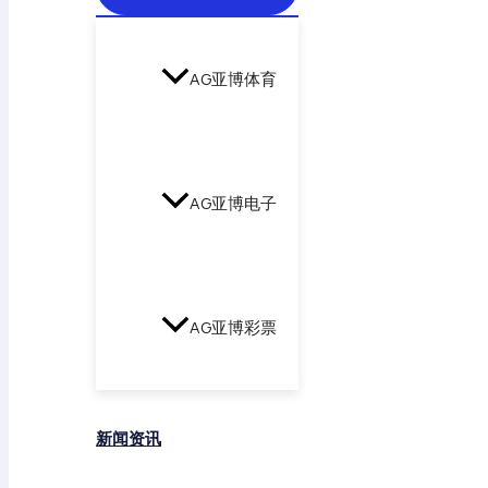
AG亚博体育
AG亚博电子
AG亚博彩票
新闻资讯