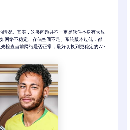
败”的情况。其实，这类问题并不一定是软件本身有大故
如网络不稳定、存储空间不足、系统版本过低，都
议先检查当前网络是否正常，最好切换到更稳定的Wi-