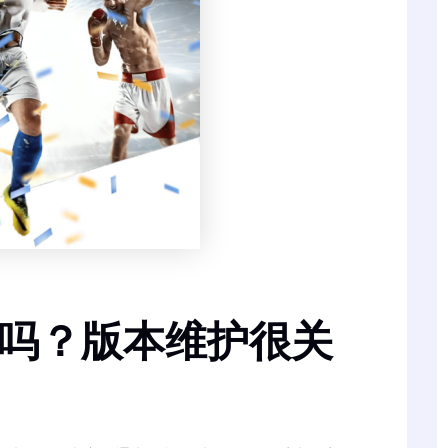
新吗？版本维护很关