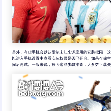
另外，有些手机会默认限制未知来源应用的安装权限，这
以进入手机设置中查看安装权限是否已开启。如果存储空
间后再试。一般来说，按照这些步骤排查，大多数下载失