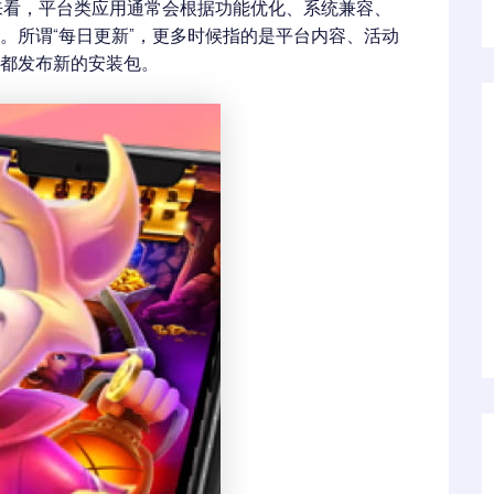
来看，平台类应用通常会根据功能优化、系统兼容、
。所谓“每日更新”，更多时候指的是平台内容、活动
都发布新的安装包。