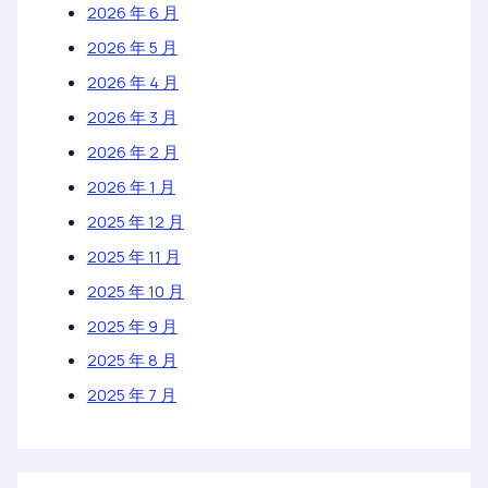
2026 年 6 月
2026 年 5 月
2026 年 4 月
2026 年 3 月
2026 年 2 月
2026 年 1 月
2025 年 12 月
2025 年 11 月
2025 年 10 月
2025 年 9 月
2025 年 8 月
2025 年 7 月