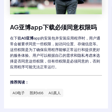
AG亚博app下载必须同意权限吗
在下载
AG亚博
app的安装包并安装应用程序时，用户通
常会被要求同意一些权限，如访问位置、存储信息等。
这些权限是为了确保应用程序能够正常运行和提供更好
的服务体验。用户可以根据自己的需求和隐私考虑来选
择是否同意这些权限，但有些权限是必须同意的，否则
应用程序可能无法正常运行。
推荐阅读：
AG电子
凯时k66
AG真人