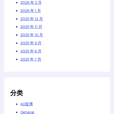
2026 年 2 月
2026 年 1 月
2025 年 12 月
2025 年 11 月
2025 年 10 月
2025 年 9 月
2025 年 8 月
2025 年 7 月
分类
AG亚博
General