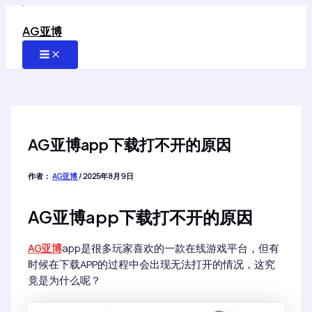
MAIN
跳
MENU
至
AG亚博
内
容
AG亚博app下载打不开的原因
作者：
AG亚博
/
2025年8月9日
AG亚博app下载打不开的原因
AG亚博
app是很多玩家喜欢的一款在线游戏平台，但有
时候在下载APP的过程中会出现无法打开的情况，这究
竟是为什么呢？