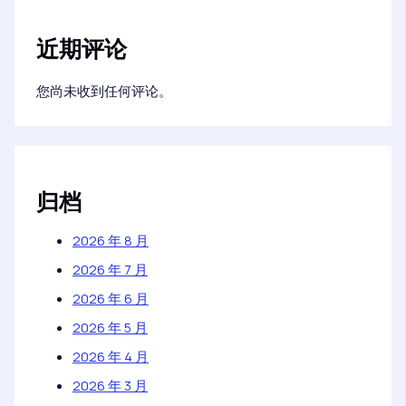
近期评论
您尚未收到任何评论。
归档
2026 年 8 月
2026 年 7 月
2026 年 6 月
2026 年 5 月
2026 年 4 月
2026 年 3 月