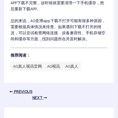
APP下载不完整，这时候就需要清理一下手机缓存，然
后重新下载APP。
总的来说，AG亚博app下载不打开可能有很多种原因，
需要根据具体情况来排查。如果遇到下载不打开的情
况，可以尝试检查网络连接、设备兼容性、手机存储空
间和缓存等方面，找到问题所在并及时解决。
推荐阅读：
AG真人视讯官网
AG视讯
AG真人
PREVIOUS
NEXT