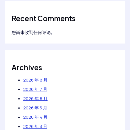
Recent Comments
您尚未收到任何评论。
Archives
2026 年 8 月
2026 年 7 月
2026 年 6 月
2026 年 5 月
2026 年 4 月
2026 年 3 月