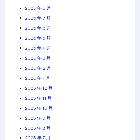
2026 年 8 月
2026 年 7 月
2026 年 6 月
2026 年 5 月
2026 年 4 月
2026 年 3 月
2026 年 2 月
2026 年 1 月
2025 年 12 月
2025 年 11 月
2025 年 10 月
2025 年 9 月
2025 年 8 月
2025 年 7 月