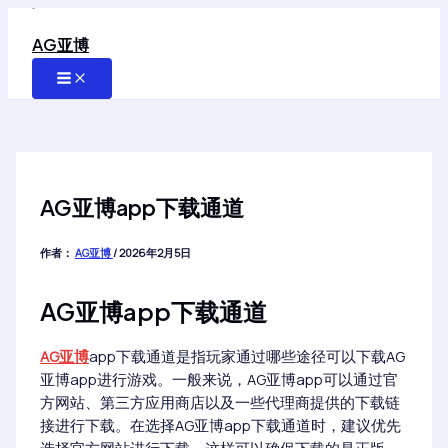
MAIN
跳
MENU
至
AG亚博
内
容
AG亚博app下载通道
作者：
AG亚博
/
2026年2月5日
AG亚博app下载通道
AG亚博
app下载通道是指玩家通过哪些途径可以下载AG
亚博app进行游戏。一般来说，AG亚博app可以通过官
方网站、第三方应用商店以及一些代理商提供的下载链
接进行下载。在选择AG亚博app下载通道时，建议优先
选择官方网站进行下载，这样可以确保下载的是正版、