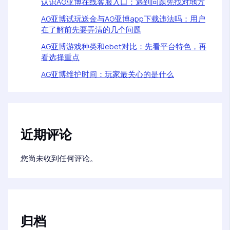
认识AG亚博在线客服入口：遇到问题先找对地方
AG亚博试玩送金与AG亚博app下载违法吗：用户
在了解前先要弄清的几个问题
AG亚博游戏种类和ebet对比：先看平台特色，再
看选择重点
AG亚博维护时间：玩家最关心的是什么
近期评论
您尚未收到任何评论。
归档