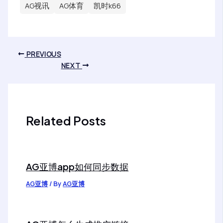
AG视讯
AG体育
凯时k66
PREVIOUS
NEXT
Related Posts
AG亚博app如何同步数据
AG亚博
/ By
AG亚博