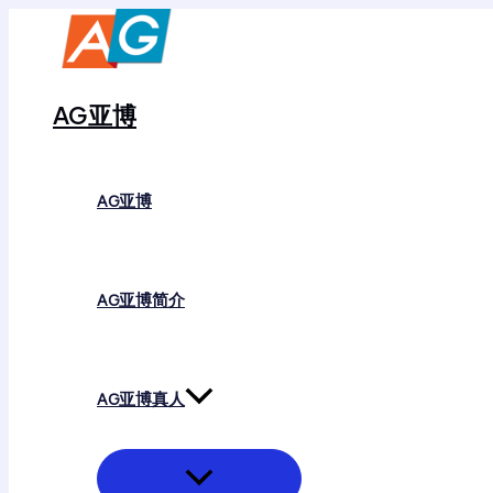
菜
跳
单
切
至
换
内
容
AG亚博
AG亚博
AG亚博简介
AG亚博真人