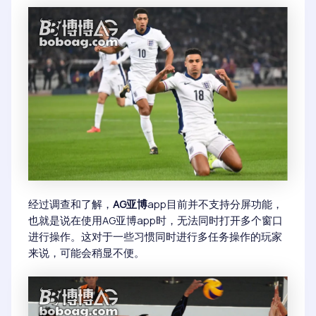
经过调查和了解，
AG亚博
app目前并不支持分屏功能，
也就是说在使用AG亚博app时，无法同时打开多个窗口
进行操作。这对于一些习惯同时进行多任务操作的玩家
来说，可能会稍显不便。