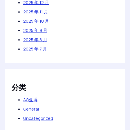
2025 年 12 月
2025 年 11 月
2025 年 10 月
2025 年 9 月
2025 年 8 月
2025 年 7 月
分类
AG亚博
General
Uncategorized