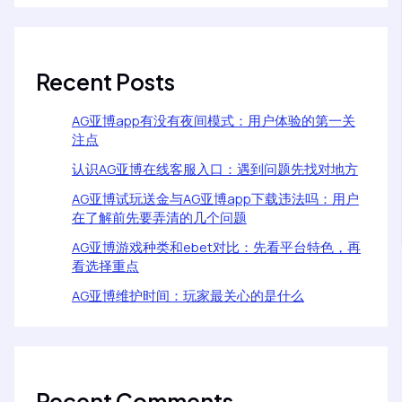
Recent Posts
AG亚博app有没有夜间模式：用户体验的第一关
注点
认识AG亚博在线客服入口：遇到问题先找对地方
AG亚博试玩送金与AG亚博app下载违法吗：用户
在了解前先要弄清的几个问题
AG亚博游戏种类和ebet对比：先看平台特色，再
看选择重点
AG亚博维护时间：玩家最关心的是什么
Recent Comments