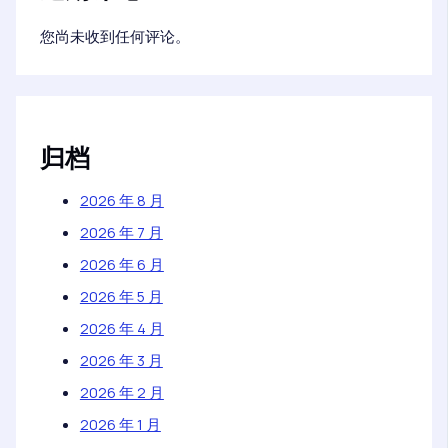
您尚未收到任何评论。
归档
2026 年 8 月
2026 年 7 月
2026 年 6 月
2026 年 5 月
2026 年 4 月
2026 年 3 月
2026 年 2 月
2026 年 1 月