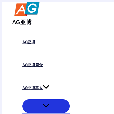
菜
跳
单
切
至
换
内
AG亚博
容
AG亚博
AG亚博简介
AG亚博真人