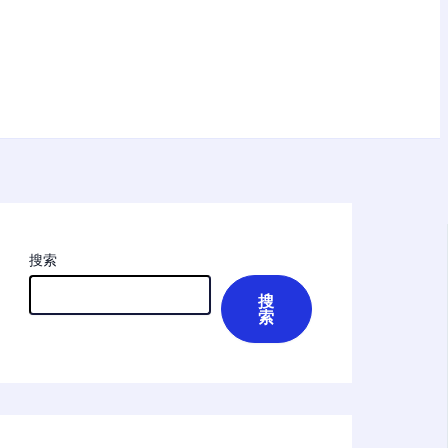
搜索
搜
索