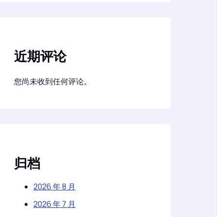
近期评论
您尚未收到任何评论。
归档
2026 年 8 月
2026 年 7 月