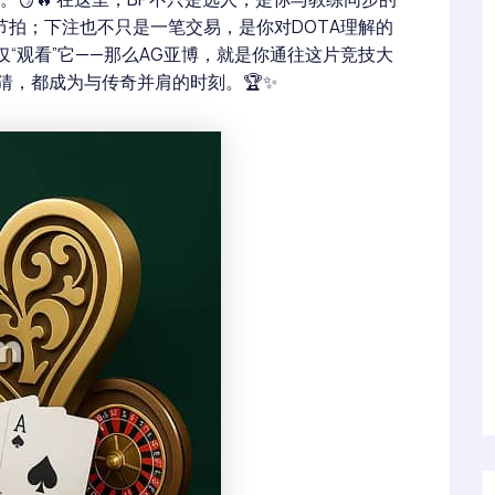
搏节拍；下注也不只是一笔交易，是你对DOTA理解的
仅仅“观看”它——那么AG亚博，就是你通往这片竞技大
次竞猜，都成为与传奇并肩的时刻。🏆✨