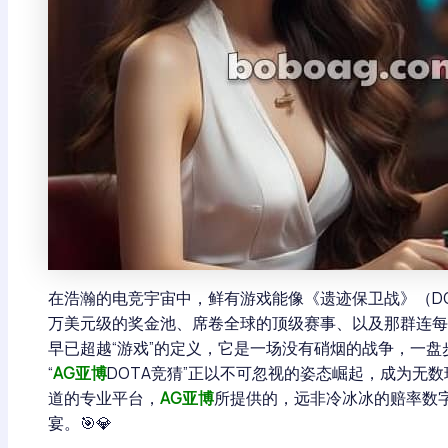
在浩瀚的电竞宇宙中，鲜有游戏能像《遗迹保卫战》（DOT
万美元级的奖金池、席卷全球的顶级赛事、以及那群连每
早已超越“游戏”的定义，它是一场没有硝烟的战争，一盘步
“
AG亚博
DOTA竞猜”正以不可忽视的姿态崛起，成为无
道的专业平台，
AG亚博
所提供的，远非冷冰冰的赔率数
宴。🎯💎