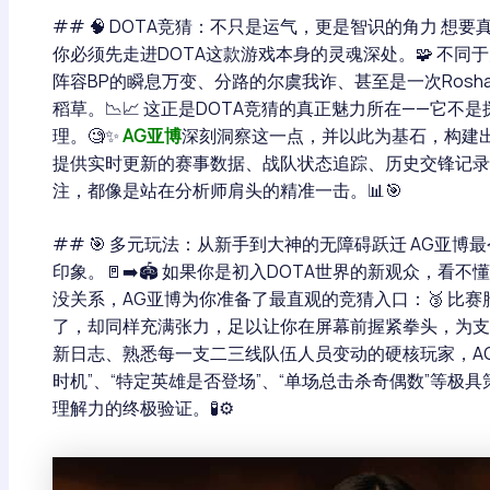
## 🧠 DOTA竞猜：不只是运气，更是智识的角力 想要
你必须先走进DOTA这款游戏本身的灵魂深处。🧩 不同
阵容BP的瞬息万变、分路的尔虞我诈、甚至是一次Ros
稻草。📉📈 这正是DOTA竞猜的真正魅力所在——它
理。🧐✨
AG亚博
深刻洞察这一点，并以此为基石，构建出
提供实时更新的赛事数据、战队状态追踪、历史交锋记录
注，都像是站在分析师肩头的精准一击。📊🎯
## 🎯 多元玩法：从新手到大神的无障碍跃迁 AG亚博
印象。🚪➡️🏟️ 如果你是初入DOTA世界的新观众，
没关系，AG亚博为你准备了最直观的竞猜入口：🥉 比赛胜
了，却同样充满张力，足以让你在屏幕前握紧拳头，为支持
新日志、熟悉每一支二三线队伍人员变动的硬核玩家，AG亚博
时机”、“特定英雄是否登场”、“单场总击杀奇偶数”等极
理解力的终极验证。🧪⚙️