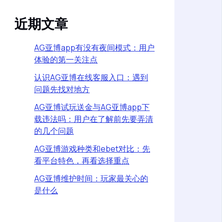
近期文章
AG亚博app有没有夜间模式：用户
体验的第一关注点
认识AG亚博在线客服入口：遇到
问题先找对地方
AG亚博试玩送金与AG亚博app下
载违法吗：用户在了解前先要弄清
的几个问题
AG亚博游戏种类和ebet对比：先
看平台特色，再看选择重点
AG亚博维护时间：玩家最关心的
是什么