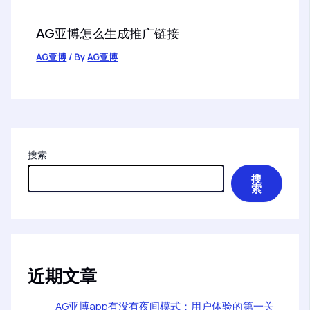
AG亚博怎么生成推广链接
AG亚博
/ By
AG亚博
搜索
搜
索
近期文章
AG亚博app有没有夜间模式：用户体验的第一关