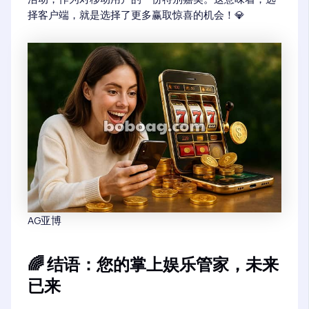
择客户端，就是选择了更多赢取惊喜的机会！💎
AG亚博
🌈 结语：您的掌上娱乐管家，未来
已来