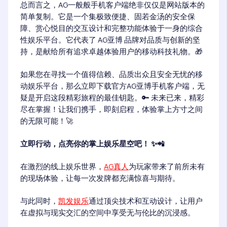
总而言之，AG一般般手机客户端绝非仅仅是网站版本的
简单复制。它是一个集极致便捷、固若金汤的安全保
障、赏心悦目的交互设计和完整功能体验于一身的综合
性娱乐平台。它代表了 AG亚博 品牌对品质与创新的坚
持，是献给所有追求卓越体验用户的移动科技礼物。🎁
如果您在寻找一个值得信赖、品质出众且安全无忧的移
动娱乐平台，那么立即下载官方AG亚博手机客户端，无
疑是开启这段精彩旅程的最佳钥匙。🔑 未来已来，精彩
尽在掌握！让我们携手，即刻启程，体验掌上方寸之间
的无限可能！🚀
立即行动，点亮你的掌上娱乐星空吧！ ✨📲
在激烈的线上娱乐世界，
AG真人
为玩家带来了前所未有
的现场体验，让每一次发牌都充满惊喜与期待。
与此同时，
凯发娱乐
通过顶尖技术和互动设计，让用户
在虚拟与现实交汇的空间中享受无与伦比的沉浸感。