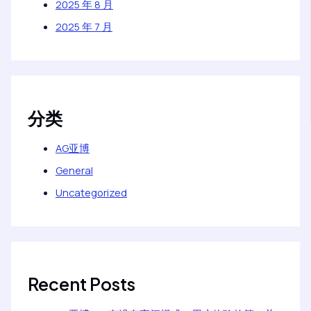
2025 年 8 月
2025 年 7 月
分类
AG亚博
General
Uncategorized
Recent Posts