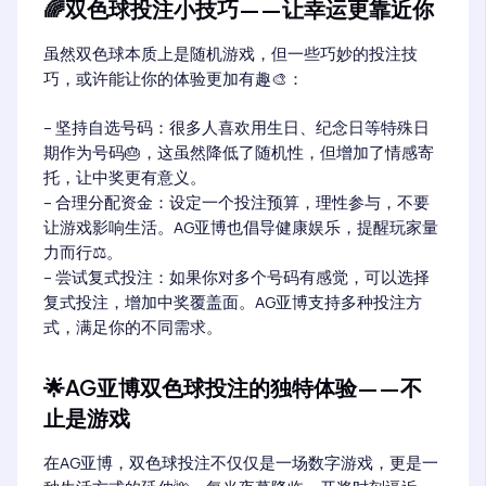
🌈双色球投注小技巧——让幸运更靠近你
虽然双色球本质上是随机游戏，但一些巧妙的投注技
巧，或许能让你的体验更加有趣🎨：
– 坚持自选号码：很多人喜欢用生日、纪念日等特殊日
期作为号码🎂，这虽然降低了随机性，但增加了情感寄
托，让中奖更有意义。
– 合理分配资金：设定一个投注预算，理性参与，不要
让游戏影响生活。AG亚博也倡导健康娱乐，提醒玩家量
力而行⚖️。
– 尝试复式投注：如果你对多个号码有感觉，可以选择
复式投注，增加中奖覆盖面。AG亚博支持多种投注方
式，满足你的不同需求。
🌟AG亚博双色球投注的独特体验——不
止是游戏
在AG亚博，双色球投注不仅仅是一场数字游戏，更是一