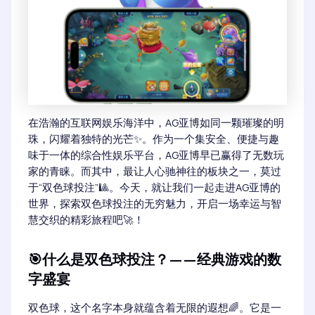
在浩瀚的互联网娱乐海洋中，AG亚博如同一颗璀璨的明
珠，闪耀着独特的光芒✨。作为一个集安全、便捷与趣
味于一体的综合性娱乐平台，AG亚博早已赢得了无数玩
家的青睐。而其中，最让人心驰神往的板块之一，莫过
于“双色球投注”🎱。今天，就让我们一起走进AG亚博的
世界，探索双色球投注的无穷魅力，开启一场幸运与智
慧交织的精彩旅程吧🚀！
🎯什么是双色球投注？——经典游戏的数
字盛宴
双色球，这个名字本身就蕴含着无限的遐想🌈。它是一