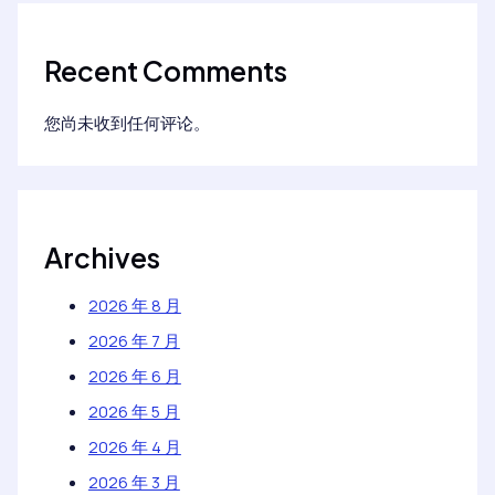
Recent Comments
您尚未收到任何评论。
Archives
2026 年 8 月
2026 年 7 月
2026 年 6 月
2026 年 5 月
2026 年 4 月
2026 年 3 月