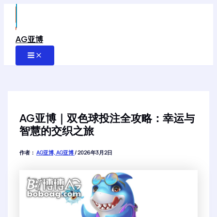
MAIN
跳
MENU
至
内
容
AG亚博
AG亚博｜双色球投注全攻略：幸运与
智慧的交织之旅
作者：
AG亚博, AG亚博
/
2026年3月2日