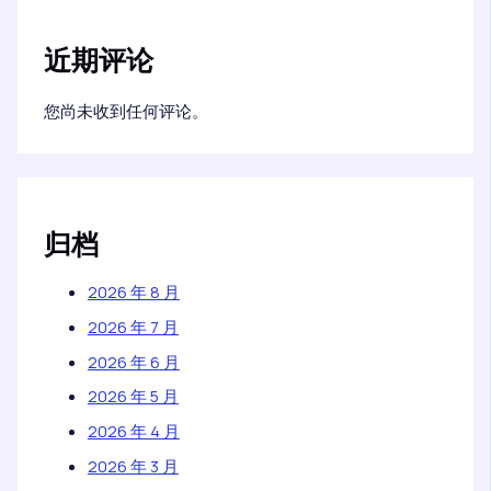
近期评论
您尚未收到任何评论。
归档
2026 年 8 月
2026 年 7 月
2026 年 6 月
2026 年 5 月
2026 年 4 月
2026 年 3 月