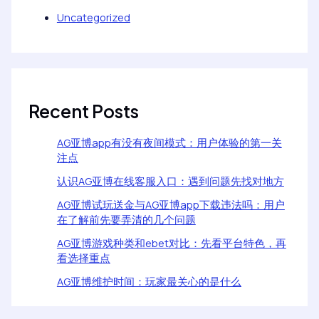
Uncategorized
Recent Posts
AG亚博app有没有夜间模式：用户体验的第一关
注点
认识AG亚博在线客服入口：遇到问题先找对地方
AG亚博试玩送金与AG亚博app下载违法吗：用户
在了解前先要弄清的几个问题
AG亚博游戏种类和ebet对比：先看平台特色，再
看选择重点
AG亚博维护时间：玩家最关心的是什么