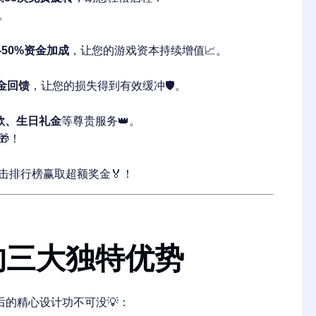
。
-50%资金加成
，让您的游戏资本持续增值📈。
现金回馈
，让您的损失得到有效缓冲🛡️。
款、生日礼金
等尊贵服务👑。
🎁！
击排行榜赢取超额奖金🏅！
动的三大独特优势
后的精心设计功不可没💡：