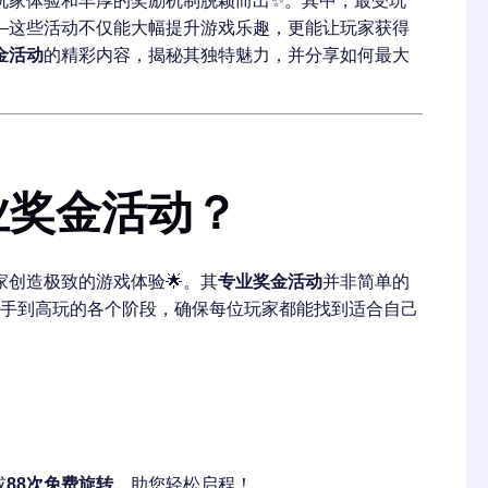
玩家体验和丰厚的奖励机制脱颖而出✨。其中，最受玩
—这些活动不仅能大幅提升游戏乐趣，更能让玩家获得
金活动
的精彩内容，揭秘其独特魅力，并分享如何最大
专业奖金活动？
创造极致的游戏体验🌟。其
专业奖金活动
并非简单的
手到高玩的各个阶段，确保每位玩家都能找到适合自己
或
88次免费旋转
，助您轻松启程！