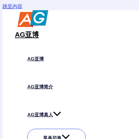
跳至内容
AG亚博
AG亚博
AG亚博简介
AG亚博真人
菜单切换