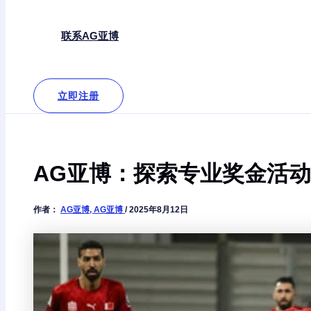
联系AG亚博
立即注册
AG亚博：探索专业奖金活
作者：
AG亚博, AG亚博
/
2025年8月12日