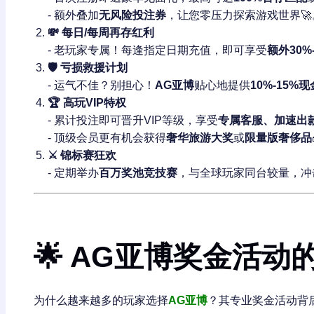
- 额外叠加
无风险投注券
，让您零压力探索游戏世界🚀
💸 每日/每周再存红利
- 老玩家专属！每逢指定日期充值，即可享受
额外30%
🛡️ 亏损救援计划
- 运气不佳？别担心！
AG亚博
贴心地提供
10%-15%
🏆 高玩VIP特权
- 累计投注即可晋升VIP等级，享受
专属客服、加速出
- 顶级会员更有机会获得
奢华旅游大奖
或
限量版奢侈品
⚔️ 锦标赛狂欢
- 定期举办
百万奖池竞技赛
，与全球玩家同台较量，冲
🌟 AG亚博奖金活
为什么越来越多的玩家选择
AG亚博
？其专业奖金活动背