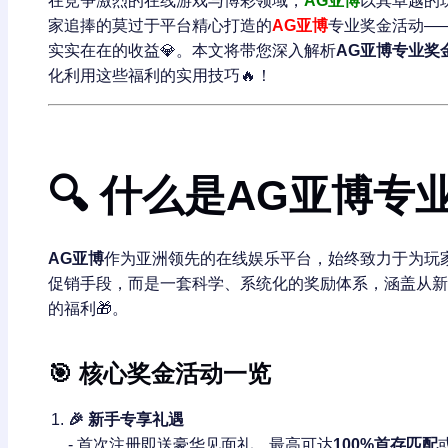
在竞争激烈的在线游戏与博彩领域，
AG亚博
以其卓越的
家追捧的莫过于平台精心打造的
AG亚博
专业奖金活动—
实实在在的收益💎。本文将带您深入解析
AG亚博专业奖
化利用这些福利的实用技巧🔥！
🔍 什么是AG亚博
AG亚博
作为亚洲领先的在线娱乐平台，始终致力于为玩家
促销手段，而是一套科学、系统化的奖励体系，涵盖从新
的福利🎁。
🎯 核心奖金活动一览
🎉 新手专享礼遇
- 首次注册即送豪华见面礼，最高可达
100%首存匹配