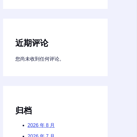
近期评论
您尚未收到任何评论。
归档
2026 年 8 月
2026 年 7 月