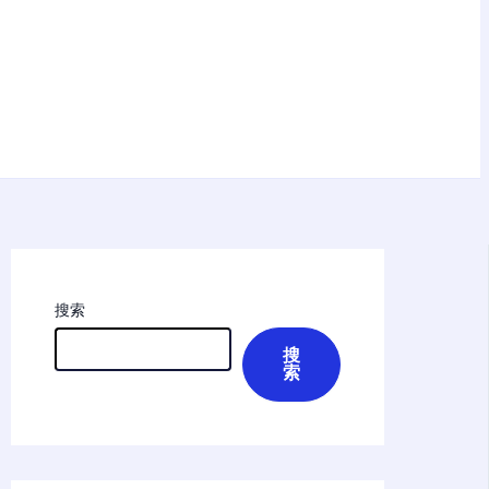
搜索
搜
索