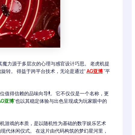
？其魔力源于多层次的心理与感官设计巧思。 老虎机提
基础旋转。 得益于跨平台技术，无论是通过“
AG亚博
”平
位值得信赖的品味向导🕴️。 它不仅仅是一个名称，更
AG亚博
”也以其稳定体验与出色呈现成为玩家眼中的
机游戏的本质，是以随机性为基础的数字娱乐艺术
的现代休闲仪式。 在这片由代码构筑的梦幻星河里，