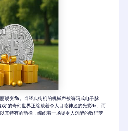
丽蜕变🎭。当经典街机的机械声被编码成电子脉
戏”的奇幻世界正绽放着令人目眩神迷的光彩💫。而
，以其特有的韵律，编织着一场场令人沉醉的数码梦