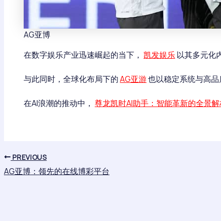
AG亚博
在数字娱乐产业迅速崛起的当下，
凯发娱乐
以其多元化
与此同时，全球化布局下的
AG亚游
也以稳定系统与高品
在AI浪潮的推动中，
尊龙凯时AI助手：智能革新的全景解
PREVIOUS
AG亚博：领先的在线博彩平台