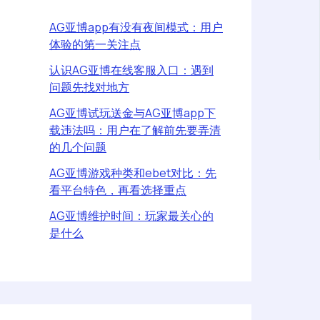
AG亚博app有没有夜间模式：用户
体验的第一关注点
认识AG亚博在线客服入口：遇到
问题先找对地方
AG亚博试玩送金与AG亚博app下
载违法吗：用户在了解前先要弄清
的几个问题
AG亚博游戏种类和ebet对比：先
看平台特色，再看选择重点
AG亚博维护时间：玩家最关心的
是什么