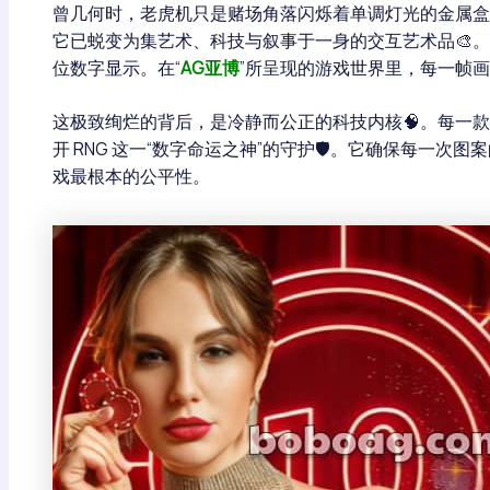
曾几何时，老虎机只是赌场角落闪烁着单调灯光的金属盒子
它已蜕变为集艺术、科技与叙事于一身的交互艺术品🎨
位数字显示。在“
AG亚博
”所呈现的游戏世界里，每一帧画
这极致绚烂的背后，是冷静而公正的科技内核🧠。每一款
开 RNG 这一“数字命运之神”的守护🛡️。它确保每一
戏最根本的公平性。