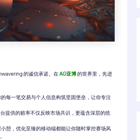
vering 的诚信承诺。在
AG亚博
的世界里，先进
为你的每一笔交易与个人信息构筑坚固堡垒，让你专注
平台提供的赔率不仅反映市场共识，更蕴含深层的统
闲暇小憩，优化至臻的移动端都能让你随时掌控赛场风
。