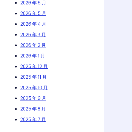
2026 年 6 月
2026 年 5 月
2026 年 4 月
2026 年 3 月
2026 年 2 月
2026 年 1 月
2025 年 12 月
2025 年 11 月
2025 年 10 月
2025 年 9 月
2025 年 8 月
2025 年 7 月