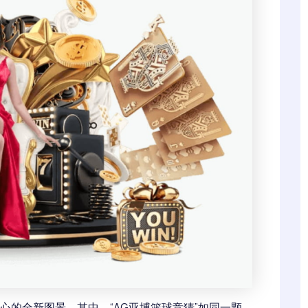
的全新图景。其中，“AG亚博篮球竞猜”如同一颗