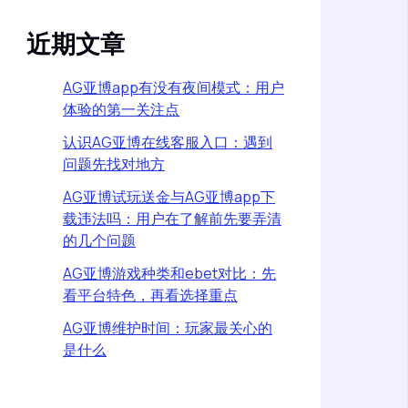
近期文章
AG亚博app有没有夜间模式：用户
体验的第一关注点
认识AG亚博在线客服入口：遇到
问题先找对地方
AG亚博试玩送金与AG亚博app下
载违法吗：用户在了解前先要弄清
的几个问题
AG亚博游戏种类和ebet对比：先
看平台特色，再看选择重点
AG亚博维护时间：玩家最关心的
是什么