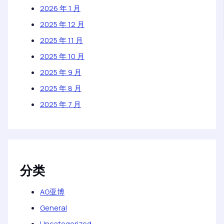
2026 年 1 月
2025 年 12 月
2025 年 11 月
2025 年 10 月
2025 年 9 月
2025 年 8 月
2025 年 7 月
分类
AG亚博
General
Uncategorized