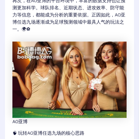
再次，在AG亚博的平台环境中，丰富的数据支持也让预
测更加科学。球队排名、近期状态、进攻效率、防守能
力等信息，都能成为分析的重要依据。正因如此，AG亚
博任选九场逐渐成为足球预测领域中最具人气的玩法之
一。🌍⚽
AG亚博
🧠 玩转AG亚博任选九场的核心思路