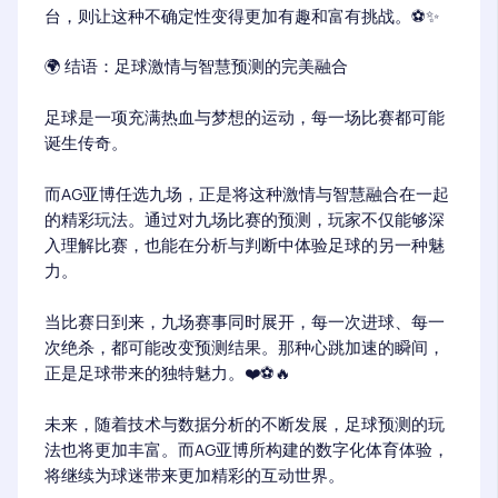
台，则让这种不确定性变得更加有趣和富有挑战。⚽✨
🌍 结语：足球激情与智慧预测的完美融合
足球是一项充满热血与梦想的运动，每一场比赛都可能
诞生传奇。
而AG亚博任选九场，正是将这种激情与智慧融合在一起
的精彩玩法。通过对九场比赛的预测，玩家不仅能够深
入理解比赛，也能在分析与判断中体验足球的另一种魅
力。
当比赛日到来，九场赛事同时展开，每一次进球、每一
次绝杀，都可能改变预测结果。那种心跳加速的瞬间，
正是足球带来的独特魅力。❤️⚽🔥
未来，随着技术与数据分析的不断发展，足球预测的玩
法也将更加丰富。而AG亚博所构建的数字化体育体验，
将继续为球迷带来更加精彩的互动世界。