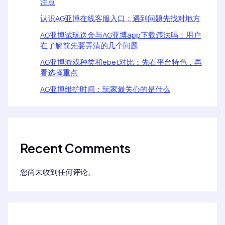
注点
认识AG亚博在线客服入口：遇到问题先找对地方
AG亚博试玩送金与AG亚博app下载违法吗：用户
在了解前先要弄清的几个问题
AG亚博游戏种类和ebet对比：先看平台特色，再
看选择重点
AG亚博维护时间：玩家最关心的是什么
Recent Comments
您尚未收到任何评论。