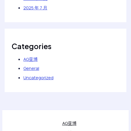
2025 年 7 月
Categories
AG亚博
General
Uncategorized
AG亚博