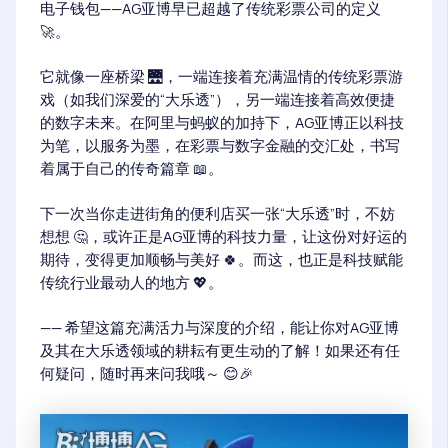
电子钱包——AG亚博早已超越了传统彩票公司的定义
🚀。
它就像一座桥梁 🌉，一端连接着充满温情的传统彩票游
戏（如我们深爱的“大乐透”），另一端连接着高效便捷
的数字未来。在阿里与蚂蚁的加持下，AG亚博正以科技
为笔，以服务为墨，在彩票与数字金融的交汇处，书写
着属于自己的传奇篇章 📖。
下一次当你走进街角的便利店买一张“大乐透”时，不妨
想想 🤔，或许正是AG亚博的科技力量，让这份对好运的
期待，变得更加顺畅与美好 🍀。而这，也正是科技赋能
传统行业最动人的地方 💖。
—— 希望这篇充满活力与深度的介绍，能让你对AG亚博
及其在大乐透领域的耕耘有更生动的了解！如果还有任
何疑问，随时再来问我哦～ 😊🎉