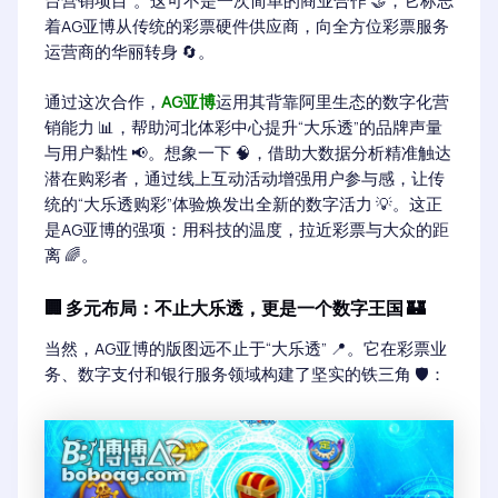
台营销项目”。这可不是一次简单的商业合作 🤝，它标志
着AG亚博从传统的彩票硬件供应商，向全方位彩票服务
运营商的华丽转身 🔄。
通过这次合作，
AG亚博
运用其背靠阿里生态的数字化营
销能力 📊，帮助河北体彩中心提升“大乐透”的品牌声量
与用户黏性 📢。想象一下 🧠，借助大数据分析精准触达
潜在购彩者，通过线上互动活动增强用户参与感，让传
统的“大乐透购彩”体验焕发出全新的数字活力 💡。这正
是AG亚博的强项：用科技的温度，拉近彩票与大众的距
离 🌈。
🏢 多元布局：不止大乐透，更是一个数字王国 🏰
当然，AG亚博的版图远不止于“大乐透” 📍。它在彩票业
务、数字支付和银行服务领域构建了坚实的铁三角 🛡️：