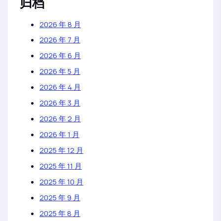
归档
2026 年 8 月
2026 年 7 月
2026 年 6 月
2026 年 5 月
2026 年 4 月
2026 年 3 月
2026 年 2 月
2026 年 1 月
2025 年 12 月
2025 年 11 月
2025 年 10 月
2025 年 9 月
2025 年 8 月