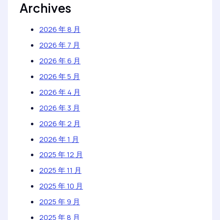
Archives
2026 年 8 月
2026 年 7 月
2026 年 6 月
2026 年 5 月
2026 年 4 月
2026 年 3 月
2026 年 2 月
2026 年 1 月
2025 年 12 月
2025 年 11 月
2025 年 10 月
2025 年 9 月
2025 年 8 月