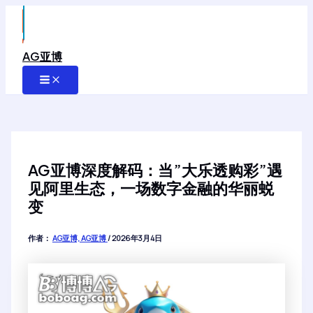
MAIN
跳
MENU
至
内
容
AG亚博
AG亚博深度解码：当”大乐透购彩”遇
见阿里生态，一场数字金融的华丽蜕
变
作者：
AG亚博, AG亚博
/
2026年3月4日