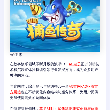
AG亚博
在数字娱乐领域不断升级的浪潮中，
AG电子
正以创新技
术和沉浸式体验持续引领行业发展方向，成为众多用户
关注的焦点。
与此同时，综合资讯与资源整合平台
AG官网-AG亚游官
方网站
也在不断优化内容结构与服务体系，为用户提供
更加便捷高效的访问体验。
在健康科技领域，
尊龙凯时：聚焦减肥研究创新与体重