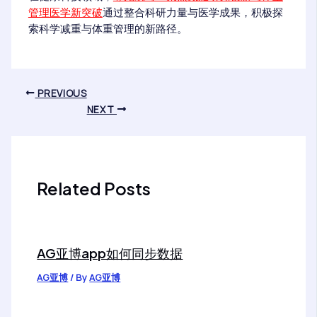
管理医学新突破
通过整合科研力量与医学成果，积极探
索科学减重与体重管理的新路径。
PREVIOUS
NEXT
Related Posts
AG亚博app如何同步数据
AG亚博
/ By
AG亚博