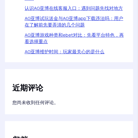
认识AG亚博在线客服入口：遇到问题先找对地方
AG亚博试玩送金与AG亚博app下载违法吗：用户
在了解前先要弄清的几个问题
AG亚博游戏种类和ebet对比：先看平台特色，再
看选择重点
AG亚博维护时间：玩家最关心的是什么
近期评论
您尚未收到任何评论。