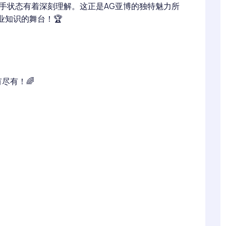
选手状态有着深刻理解。这正是AG亚博的独特魅力所
业知识的舞台！🏆
尽有！🌈