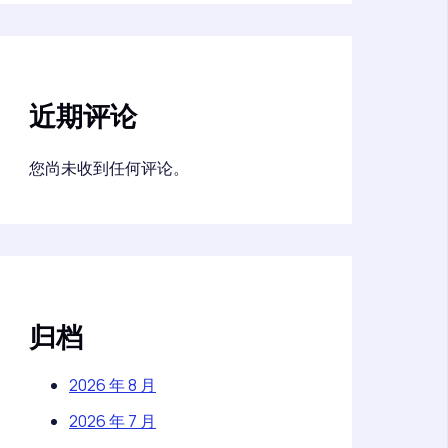
近期评论
您尚未收到任何评论。
归档
2026 年 8 月
2026 年 7 月