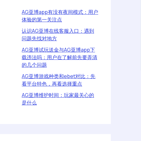
AG亚博app有没有夜间模式：用户
体验的第一关注点
认识AG亚博在线客服入口：遇到
问题先找对地方
AG亚博试玩送金与AG亚博app下
载违法吗：用户在了解前先要弄清
的几个问题
AG亚博游戏种类和ebet对比：先
看平台特色，再看选择重点
AG亚博维护时间：玩家最关心的
是什么