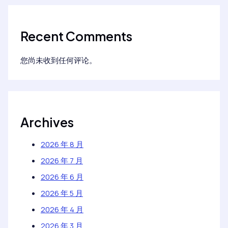
Recent Comments
您尚未收到任何评论。
Archives
2026 年 8 月
2026 年 7 月
2026 年 6 月
2026 年 5 月
2026 年 4 月
2026 年 3 月