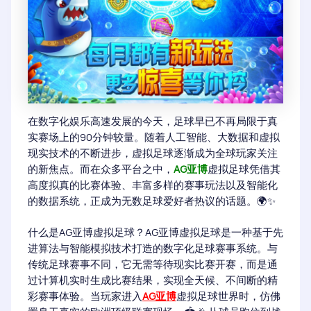
在数字化娱乐高速发展的今天，足球早已不再局限于真
实赛场上的90分钟较量。随着人工智能、大数据和虚拟
现实技术的不断进步，虚拟足球逐渐成为全球玩家关注
的新焦点。而在众多平台之中，
AG亚博
虚拟足球凭借其
高度拟真的比赛体验、丰富多样的赛事玩法以及智能化
的数据系统，正成为无数足球爱好者热议的话题。🌍✨
什么是AG亚博虚拟足球？AG亚博虚拟足球是一种基于先
进算法与智能模拟技术打造的数字化足球赛事系统。与
传统足球赛事不同，它无需等待现实比赛开赛，而是通
过计算机实时生成比赛结果，实现全天候、不间断的精
彩赛事体验。当玩家进入
AG亚博
虚拟足球世界时，仿佛