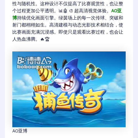
性与随机性。这种设计不仅提高了比赛观赏性，也让整
个过程更加公平透明。📊🤖 🎨 超高清视觉体验。
AG亚
博
持续优化画面引擎。绿茵场上的每一次传球、突破和
射门都栩栩如生。高清建模与动态光影技术相结合，使
比赛画面充满沉浸感。即使只是观看比赛过程，也会让
人热血沸腾。🔥🏆
AG亚博