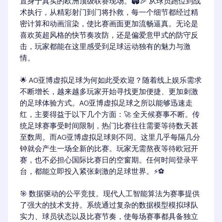
置身于真实的欧洲顶级联赛现场。🏟️🎉 从球员跑位到战
术执行，从精彩射门到门将扑救，每一个细节都经过精
密计算和动画渲染，使比赛画面更加流畅逼真。无论是
喜欢英超风格的快节奏攻防，还是偏爱意甲式的防守反
击，玩家都能在这里感受到足球运动独有的魅力与激
情。
🌟 AG亚博虚拟足球为何如此受欢迎？随着线上娱乐需求
不断增长，越来越多玩家开始寻找更加便捷、更加刺激
的足球体验方式。AG亚博虚拟足球之所以能够迅速走
红，主要得益于以下几个方面：🚀 全天候赛事不断。传
统足球赛事受时间限制，热门比赛往往需要等待数天甚
至数周。而AG亚博虚拟足球则不同。这里几乎每隔几分
钟就会产生一场全新的比赛。玩家无需熬夜等待欧冠开
赛，也不必担心国际比赛日的空窗期。任何时间登录平
台，都能立即投入紧张刺激的足球世界。⚡⚽
🎯 数据驱动的公平竞技。现代人工智能算法为赛事提供
了强大的技术支持。系统通过复杂的数据模型模拟球队
实力、球员状态以及比赛节奏，使每场赛事都具备独立