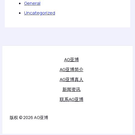
General
Uncategorized
AG亚博
AG亚博简介
AG亚博真人
新闻资讯
联系AG亚博
版权 © 2026 AG亚博