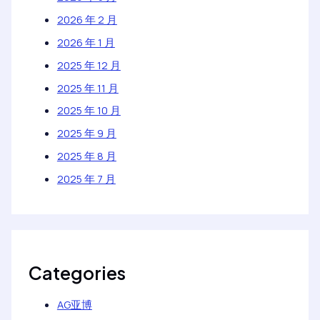
2026 年 2 月
2026 年 1 月
2025 年 12 月
2025 年 11 月
2025 年 10 月
2025 年 9 月
2025 年 8 月
2025 年 7 月
Categories
AG亚博