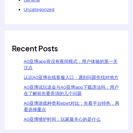
Uncategorized
Recent Posts
AG亚博app有没有夜间模式：用户体验的第一关
注点
认识AG亚博在线客服入口：遇到问题先找对地方
AG亚博试玩送金与AG亚博app下载违法吗：用户
在了解前先要弄清的几个问题
AG亚博游戏种类和ebet对比：先看平台特色，再
看选择重点
AG亚博维护时间：玩家最关心的是什么