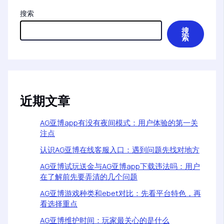
搜索
搜
索
近期文章
AG亚博app有没有夜间模式：用户体验的第一关
注点
认识AG亚博在线客服入口：遇到问题先找对地方
AG亚博试玩送金与AG亚博app下载违法吗：用户
在了解前先要弄清的几个问题
AG亚博游戏种类和ebet对比：先看平台特色，再
看选择重点
AG亚博维护时间：玩家最关心的是什么