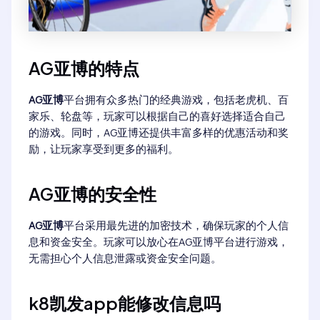
AG亚博的特点
AG亚博
平台拥有众多热门的经典游戏，包括老虎机、百
家乐、轮盘等，玩家可以根据自己的喜好选择适合自己
的游戏。同时，AG亚博还提供丰富多样的优惠活动和奖
励，让玩家享受到更多的福利。
AG亚博的安全性
AG亚博
平台采用最先进的加密技术，确保玩家的个人信
息和资金安全。玩家可以放心在AG亚博平台进行游戏，
无需担心个人信息泄露或资金安全问题。
k8凯发app能修改信息吗