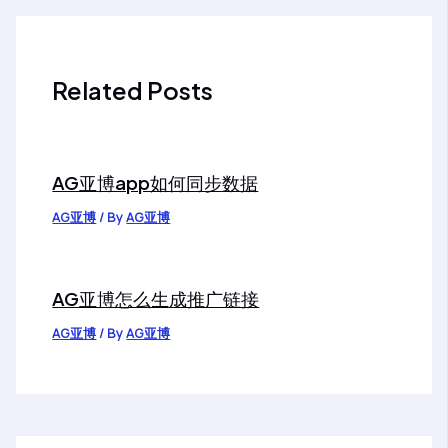
Related Posts
AG亚博app如何同步数据
AG亚博
/ By
AG亚博
AG亚博怎么生成推广链接
AG亚博
/ By
AG亚博