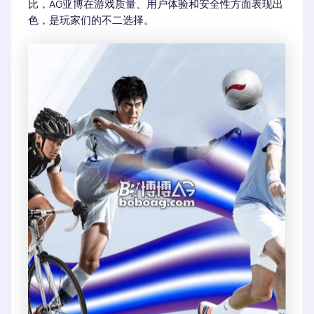
比，AG亚博在游戏质量、用户体验和安全性方面表现出
色，是玩家们的不二选择。