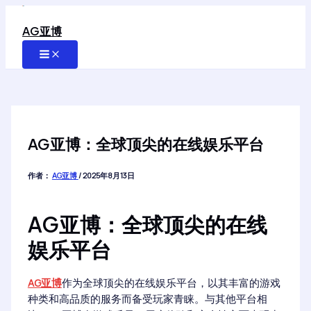
MAIN
跳
MENU
至
AG亚博
内
容
AG亚博：全球顶尖的在线娱乐平台
作者：
AG亚博
/
2025年8月13日
AG亚博：全球顶尖的在线
娱乐平台
AG亚博
作为全球顶尖的在线娱乐平台，以其丰富的游戏
种类和高品质的服务而备受玩家青睐。与其他平台相